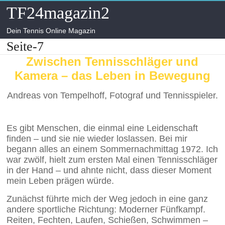
Skip
TF24magazin2
to
content
Dein Tennis Online Magazin
Seite-7
Zwischen Tennisschläger und
Kamera – das Leben in Bewegung
Andreas von Tempelhoff, Fotograf und Tennisspieler.
Es gibt Menschen, die einmal eine Leidenschaft
finden – und sie nie wieder loslassen. Bei mir
begann alles an einem Sommernachmittag 1972. Ich
war zwölf, hielt zum ersten Mal einen Tennisschläger
in der Hand – und ahnte nicht, dass dieser Moment
mein Leben prägen würde.
Zunächst führte mich der Weg jedoch in eine ganz
andere sportliche Richtung: Moderner Fünfkampf.
Reiten, Fechten, Laufen, Schießen, Schwimmen –