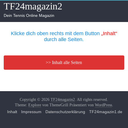
Skip
TF24magazin2
to
content
Dein Tennis Online Magazin
Klicke dich oben rechts mit dem Button
„Inhalt“
durch alle Seiten.
>> Inhalt alle Seiten
Copyright © 2026
TF24magazin2
. All rights reserved.
Theme:
Explore
von ThemeGrill Präsentiert von
WordPress
.
Inhalt
Impressum
Datenschutzerklärung
TF24magazin1.de