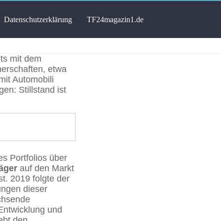
atenschutzerklärung
TF24magazin1.de
ets mit dem
nerschaften, etwa
mit Automobili
en: Stillstand ist
s Portfolios über
äger
auf den Markt
st. 2019 folgte der
ungen dieser
achsende
 Entwicklung und
iebt den