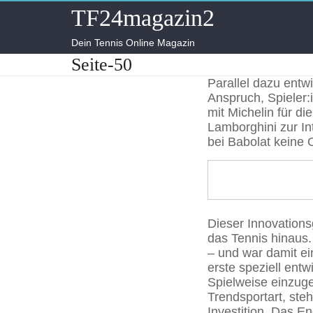
Skip
TF24magazin2
to
content
Dein Tennis Online Magazin
Seite-50
Parallel dazu entw
Anspruch, Spieler:
mit Michelin für d
Lamborghini zur Int
bei Babolat keine 
Dieser Innovations
das Tennis hinaus.
– und war damit ein
erste speziell entw
Spielweise einzu
Trendsportart, ste
Investition. Das En