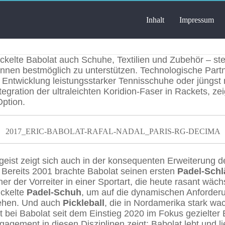
Inhalt
Impressum
D
ickelte Babolat auch Schuhe, Textilien und Zubehör – st
innen bestmöglich zu unterstützen. Technologische Part
ie Entwicklung leistungsstarker Tennisschuhe oder jüngst 
egration der ultraleichten Koridion-Faser in Rackets, zeig
Option.
2017_ERIC-BABOLAT-RAFAL-NADAL_PARIS-RG-DECIMA
geist zeigt sich auch in der konsequenten Erweiterung de
 Bereits 2001 brachte Babolat seinen ersten
Padel-Schl
er der Vorreiter in einer Sportart, die heute rasant wäch
ickelte
Padel-Schuh
, um auf die dynamischen Anforder
gehen. Und auch
Pickleball
, die in Nordamerika stark w
ht bei Babolat seit dem Einstieg 2020 im Fokus gezielter
gagement in diesen Disziplinen zeigt: Babolat lebt und l