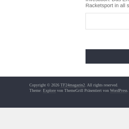
Racketsport in all 
Copyright © 2026
TF24magazin2
. All rights reserved.
Theme:
Explore
von ThemeGrill Präsentiert von
WordPre