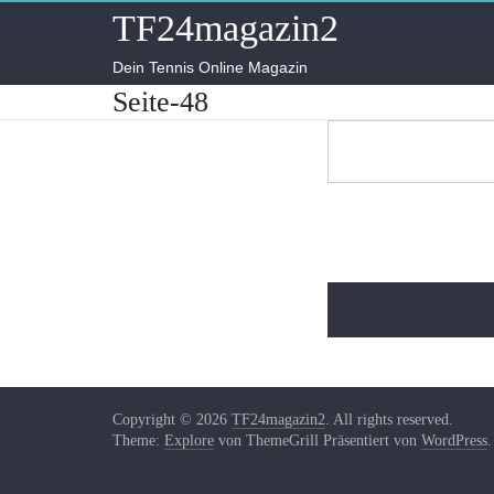
Skip
TF24magazin2
to
content
Dein Tennis Online Magazin
Seite-48
Copyright © 2026
TF24magazin2
. All rights reserved.
Theme:
Explore
von ThemeGrill Präsentiert von
WordPre