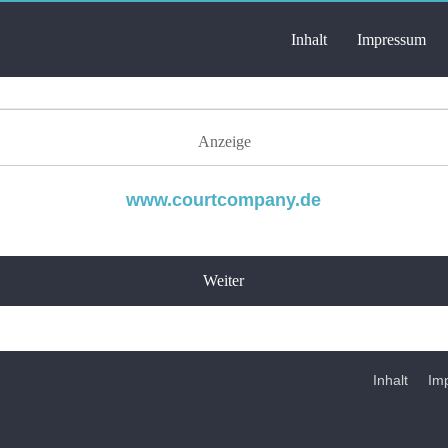
Inhalt
Impressum
D
Anzeige
www.courtcompany.de
Weiter
Inhalt
ss
.