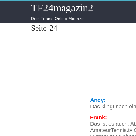
Skip
TF24magazin2
to
content
Dein Tennis Online Magazin
Seite-24
Andy:
Das klingt nach ei
Frank:
Das ist es auch. A
AmateurTennis.tv O