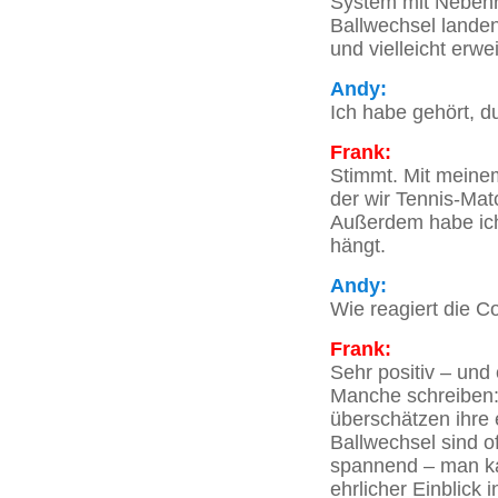
System mit Nebenru
Ballwechsel landen
und vielleicht erwe
Andy:
Ich habe gehört, d
Frank:
Stimmt. Mit meine
der wir Tennis-Mat
Außerdem habe ich
hängt.
Andy:
Wie reagiert die C
Frank:
Sehr positiv – und
Manche schreiben: 
überschätzen ihre 
Ballwechsel sind of
spannend – man kan
ehrlicher Einblick 