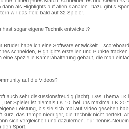
nde, filmen jedes Match, schneiden es und stellen es o
 dann als Highlights auf allen Kanälen. Dazu gibt’s Spon
itern wir das Feld bald auf 32 Spieler.
u hast sogar eigene Technik entwickelt?
m Bruder habe ich eine Software entwickelt – scoreboar
ches schneiden, Highlights erstellen und Punkte tracken
 eine spezielle Kamerahalterung gebaut, die man einfa
ommunity auf die Videos?
 oft auch sehr diskussionsfreudig (lacht). Das Thema LK 
„Der Spieler ist niemals LK 10, bei uns maximal LK 20.“
eigene Leistung, bis sie sich mal auf Video gesehen ha
t kurz, das Tempo niedriger, die Technik nicht perfekt. A
n sich vergleichen und dazulernen. Für Tennis-Neueinst
in den Sport.