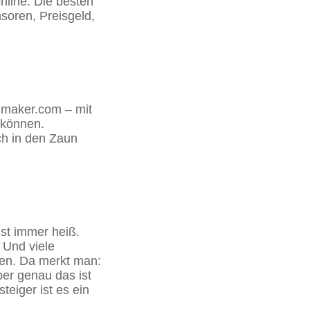
nline. Die besten
soren, Preisgeld,
dmaker.com – mit
 können.
ch in den Zaun
ist immer heiß.
 Und viele
ben. Da merkt man:
ber genau das ist
eiger ist es ein