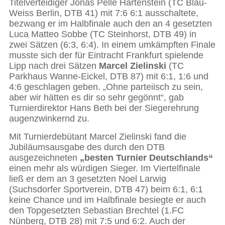
Titelverteidiger Jonas Pelle Hartenstein (TC Blau-
Weiss Berlin, DTB 41) mit 7:6 6:1 ausschaltete,
bezwang er im Halbfinale auch den an 4 gesetzten
Luca Matteo Sobbe (TC Steinhorst, DTB 49) in
zwei Sätzen (6:3, 6:4). In einem umkämpften Finale
musste sich der für Eintracht Frankfurt spielende
Lipp nach drei Sätzen
Marcel Zielinski
(TC
Parkhaus Wanne-Eickel, DTB 87) mit 6:1, 1:6 und
4:6 geschlagen geben. „Ohne parteiisch zu sein,
aber wir hätten es dir so sehr gegönnt“, gab
Turnierdirektor Hans Beth bei der Siegerehrung
augenzwinkernd zu.
Mit Turnierdebütant Marcel Zielinski fand die
Jubiläumsausgabe des durch den DTB
ausgezeichneten
„besten Turnier Deutschlands“
einen mehr als würdigen Sieger. Im Viertelfinale
ließ er dem an 3 gesetzten Noel Larwig
(Suchsdorfer Sportverein, DTB 47) beim 6:1, 6:1
keine Chance und im Halbfinale besiegte er auch
den Topgesetzten Sebastian Brechtel (1.FC
Nünberg, DTB 28) mit 7:5 und 6:2. Auch der